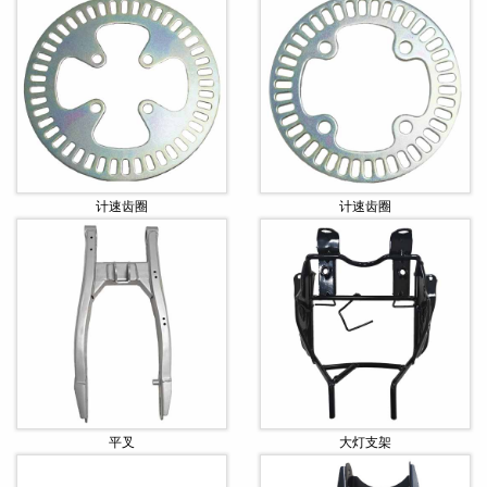
计速齿圈
计速齿圈
平叉
大灯支架