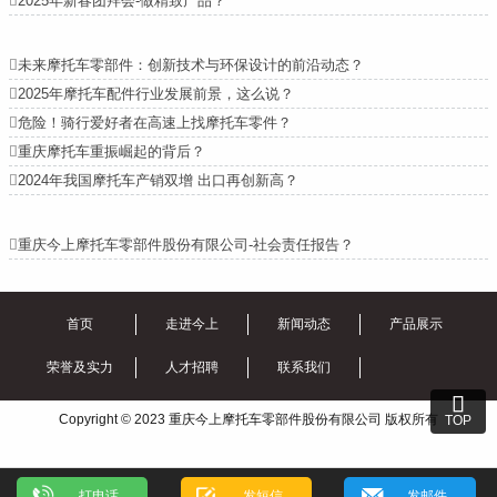

2025年新春团拜会-做精致产品？

未来摩托车零部件：创新技术与环保设计的前沿动态？

2025年摩托车配件行业发展前景，这么说？

危险！骑行爱好者在高速上找摩托车零件？

重庆摩托车重振崛起的背后？

2024年我国摩托车产销双增 出口再创新高？

重庆今上摩托车零部件股份有限公司-社会责任报告？
首页
走进今上
新闻动态
产品展示
荣誉及实力
人才招聘
联系我们

Copyright © 2023 重庆今上摩托车零部件股份有限公司 版权所有
TOP
打电话
发短信
发邮件