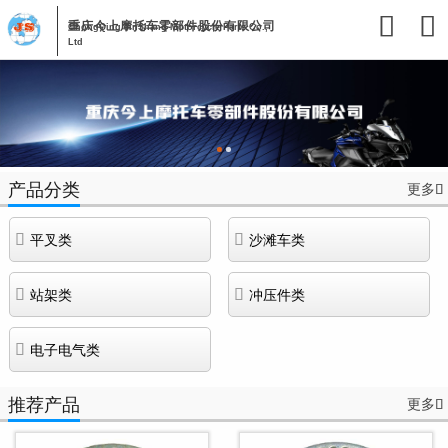


重庆今上摩托车零部件股份有限公司
ChongQing JinShang Motorcycle Parts Co.,
Ltd
产品分类
更多



平叉类
沙滩车类


站架类
冲压件类

电子电气类
推荐产品
更多
